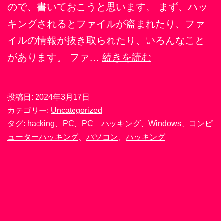
ので、書いておこうと思います。 まず、ハッ
キングされるとファイルが盗まれたり、ファ
イルの情報が抜き取られたり、いろんなこと
ハ
があります。 ファ…
続きを読む
ッ
キ
投稿日:
2024年3月17日
ン
カテゴリー:
Uncategorized
グ
タグ:
hacking
、
PC
、
PC ハッキング
、
Windows
、
コンピ
ューターハッキング
、
パソコン
、
ハッキング
さ
れ
る
と
ど