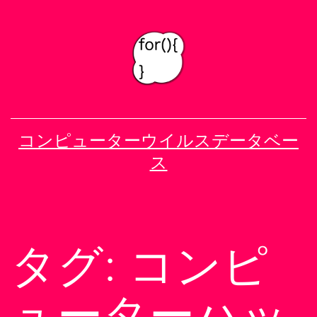
コ
ン
テ
ン
ツ
へ
コンピューターウイルスデータベー
ス
ス
キ
ッ
プ
タグ:
コンピ
ューターハッ