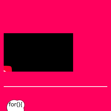
う
な
る？