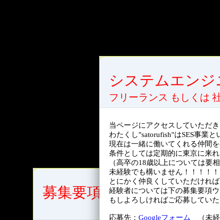
システムエンジ
フリーランス もしくは 
当ページにアクセスしていただき
わたくし"satorufish"はS
現在は一緒に働いてくれる仲間を
条件としては定期的に東京に来れ
（高卒の18歳以上については要
未経験でも構いません！！！！！
とにかく仲良くしていただければ
募集要項
経験者については下の募集要項ウ
もしよろしければご応募していた
応募先：
Googleフォーム
（未経