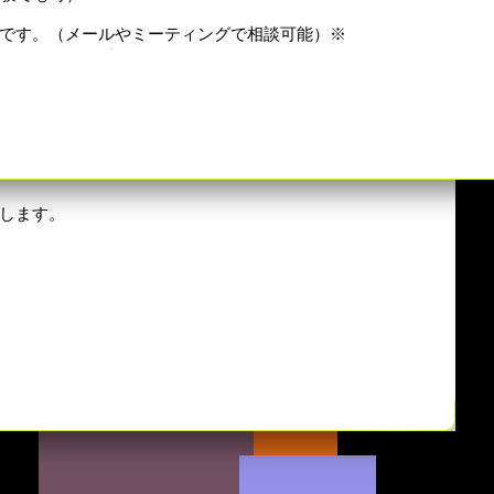
です。（メールやミーティングで相談可能）※
eScript、SQL・・・などなど
フラ・・・などなど
ため。）
フリーランス65万円）
します。