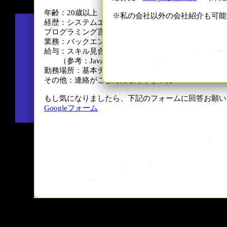
年齢：20歳以上
※私の会社以外の会社紹介も可能
経歴：システムエンジニア２年目以降の方
プログラミング言語：Java、JavaScript、Vue.js、Typ
業務：バックエンドとフロント開発、テスター、イン
給与：スキル見合い（直接お話ししないとわからない
（参考：Java開発歴3年、開発や設計書作成可能な
勤務場所：基本テレワーク（東京都内の現場）
その他：連絡がこまめに取りやすい方
もし気になりましたら、下記のフォームに回答お願い
Googleフォーム