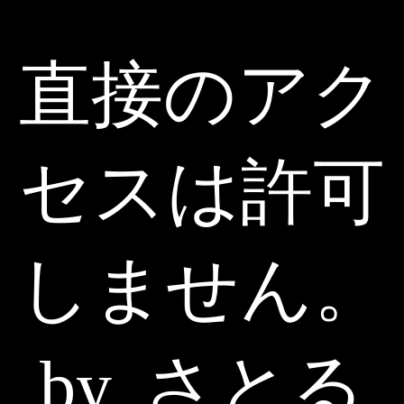
直接のアク
セスは許可
しません。
by. さとる