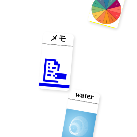
メモ
📝
water