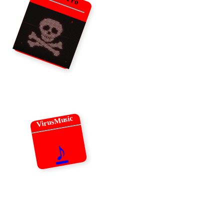
VirusMusic
♪