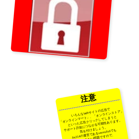
注意
いろんなWebサイトの広告で
「オンラインマート」、「オンラインストア」
といった広告クリックしてしまうと
サポート詐欺につながる可能性あります。
気を付けましょう。
for314の運営であるsatorufishでも
対処できない問題ですので、