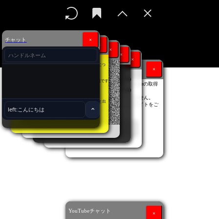
チャット
×
注意
×
てすと
×
地震情報リアルタイム
いろんなWebサイトの広告で
×
ユーザーエージェント
×
「オンラインマート」、「オンラインストア」
といった広告クリックしてしまうと サポート詐欺につ
for314の同意について
×
最大震度:
２
ながる可能性あります。
Mozilla/5.0 (Linux; Android 14; Pixel 8)
気を付けましょう。
マグニチュード:
3.4
AppleWebKit/537.36 (KHTML, like Gecko)
for314の運営であるsatorufishでも 対処できない問題です
震源地:
千葉県北西部
当サイトでは品質向上のためCookieの取得
Chrome/131.0.0.0 Mobile Safari/537.36;
ので、 そこはお手上げです・・・。
ClaudeBot/1.0; +claudebot@anthropic.com)
発生日時:
08/07/2026, 07:41
をしています。
たいへん申し訳ありません。
入力データの収集は行っておりません。
Safariの「デスクトップ用Webサイトを表示」すると出
引用元: 気象庁
同意いただける場合はそのままサイトをご
てきます…
利用ください。
OK
YouTubeチャット
×