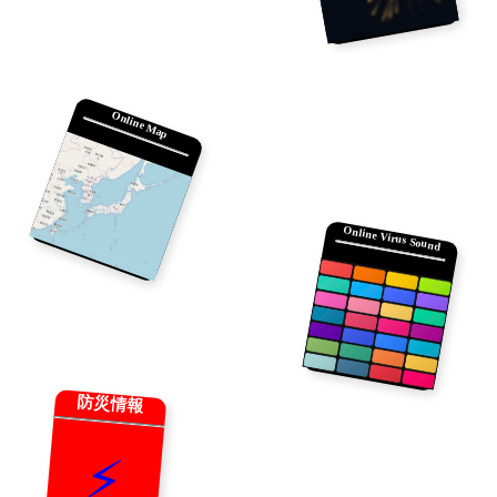
Online Map
Online Virus Sound
防災情報
⚡