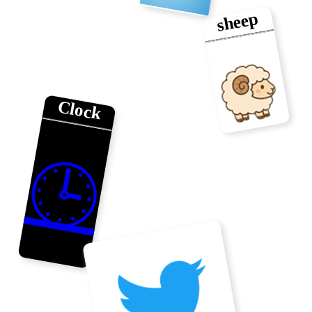
sheep
Clock
🕒