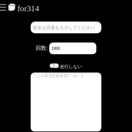
for314
回数:
改行しない