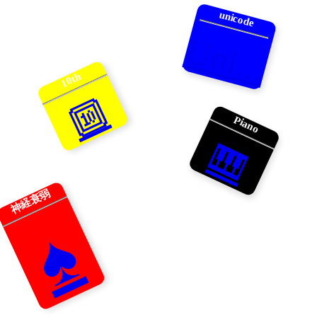
unicode
Uni...
10th
🔟
Piano
🎹
神経衰弱
♠