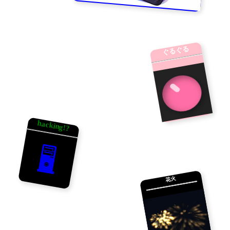
ぐるぐる
hacking!?
🖥
花火