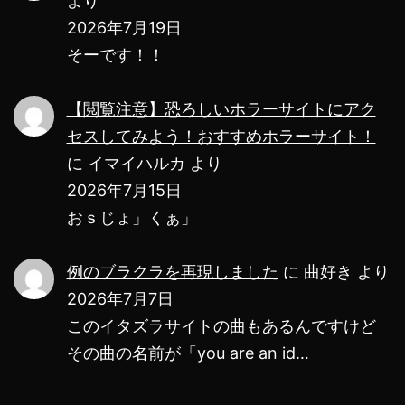
より
ー
2026年7月19日
そーです！！
ト
し
【閲覧注意】恐ろしいホラーサイトにアク
て
セスしてみよう！おすすめホラーサイト！
も
に
イマイハルカ
より
ら
2026年7月15日
い
おｓじょ」くぁ」
ま
例のブラクラを再現しました
に
曲好き
より
し
2026年7月7日
た・・・
このイタズラサイトの曲もあるんですけど
【114514】
その曲の名前が「you are an id…