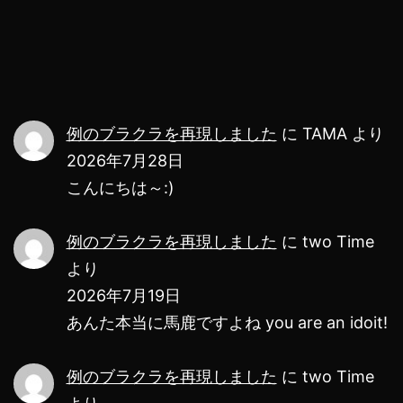
ま
っ
た
の
で
例のブラクラを再現しました
に
TAMA
より
サ
2026年7月28日
ポ
こんにちは～:)
ー
例のブラクラを再現しました
に
two Time
ト
より
詐
2026年7月19日
欺
あんた本当に馬鹿ですよね you are an idoit!
に
サ
例のブラクラを再現しました
に
two Time
ポ