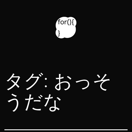
コ
ン
テ
ン
ツ
for314
へ
blog
ス
タグ:
おっそ
キ
ッ
うだな
プ