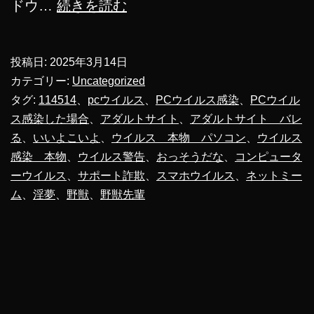
野
ドウ…
続きを読む
獣
先
投稿日:
2025年3月14日
輩
カテゴリー:
Uncategorized
ウ
タグ:
114514
、
pcウイルス
、
PCウイルス感染
、
PCウイル
ス感染した場合
、
アダルトサイト
、
アダルトサイト バレ
イ
る
、
いいよこいよ
、
ウイルス 本物 パソコン
、
ウイルス
ル
感染 本物
、
ウイルス警告
、
おっそうだな
、
コンピュータ
ス
ーウイルス
、
サポート詐欺
、
スマホウイルス
、
ネットミー
感
ム
、
淫夢
、
野獣
、
野獣先輩
染
し
て
し