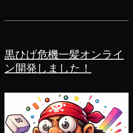
マ
ホ
の
価
格
黒ひげ危機一髪オンライ
が
爆
ン開発しました！
上
が
り
す
る
か