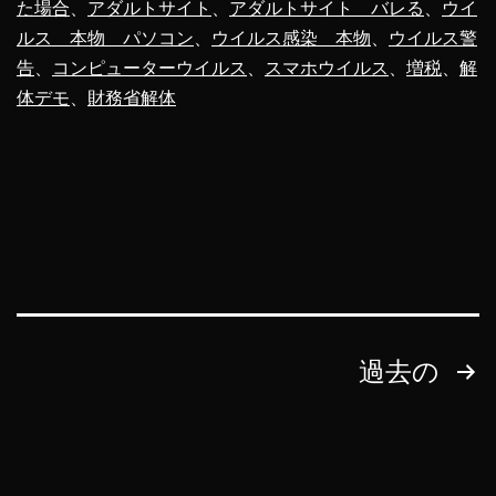
た場合
、
アダルトサイト
、
アダルトサイト バレる
、
ウイ
解
ルス 本物 パソコン
、
ウイルス感染 本物
、
ウイルス警
体
告
、
コンピューターウイルス
、
スマホウイルス
、
増税
、
解
デ
体デモ
、
財務省解体
モ
に
使
え
る
Map
ア
投
過去の
プ
稿
リ
の
か