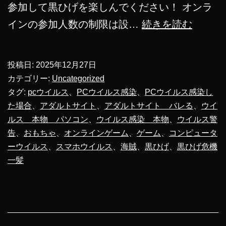
参加して黒ひげを楽しんでください！ オンラ
黒
インの参加人数の制限は設…
続きを読む
ひ
げ
投稿日:
2025年12月27日
危
カテゴリー:
Uncategorized
機
タグ:
pcウイルス
、
PCウイルス感染
、
PCウイルス感染し
た場合
、
アダルトサイト
、
アダルトサイト バレる
、
ウイ
一
ルス 本物 パソコン
、
ウイルス感染 本物
、
ウイルス警
髪
告
、
おもちゃ
、
オンラインゲーム
、
ゲーム
、
コンピュータ
オ
ーウイルス
、
スマホウイルス
、
海賊
、
黒ひげ
、
黒ひげ危機
ン
一髪
ラ
イ
ン