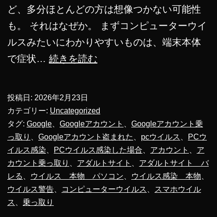
ど、多分ほとんどの方は想像つかない可能性
も。 それはなぜか。 まずコンピューターウイ
ルスみたいにわかりやすいものは、端末本体
Google
で症状…
続きを読む
ア
カ
投稿日:
2026年2月23日
ウ
カテゴリー:
Uncategorized
ン
タグ:
Google
、
Googleアカウント
、
Googleアカウント乗
っ取り
、
Googleアカウント盗まれた
、
pcウイルス
、
PCウ
ト
イルス感染
、
PCウイルス感染した場合
、
アカウント
、
ア
盗
カウント乗っ取り
、
アダルトサイト
、
アダルトサイト バ
ま
レる
、
ウイルス 本物 パソコン
、
ウイルス感染 本物
、
れ
ウイルス警告
、
コンピューターウイルス
、
スマホウイル
ス
、
乗っ取り
た