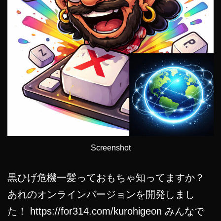
も？
iPhone
が
30
万
円
超
え
ち
Screenshot
ゃ
う
黒ひげ危機一髪っておもちゃ知ってますか？
か
あれのオンラインバージョンを開発しまし
も？
た！ https://for314.com/kurohigeon みんなで