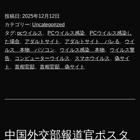
相
官
投稿日:
2025年12月12日
邸
カテゴリー:
Uncategorized
の
タグ:
pcウイルス
、
PCウイルス感染
、
PCウイルス感染し
た場合
、
アダルトサイト
、
アダルトサイト バレる
、
ウイ
偽
ルス 本物 パソコン
、
ウイルス感染 本物
、
ウイルス警
サ
告
、
コンピューターウイルス
、
スマホウイルス
、
偽サイ
イ
ト
、
首相官邸
、
首相官邸 偽サイト
ト
が
現
れ
た！？
ア
中国外交部報道官ポスタ
ク