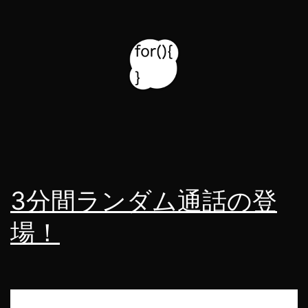
コ
ン
テ
ン
ツ
for314
へ
ス
blog
キ
3分間ランダム通話の登
ッ
プ
場！