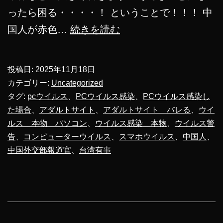
ったら困る・・・・！ ということで！！！ 中
中
国人が赤色…
続きを読む
国
外
投稿日:
2025年11月18日
交
カテゴリー:
Uncategorized
部
タグ:
pcウイルス
、
PCウイルス感染
、
PCウイルス感染し
た場合
、
アダルトサイト
、
アダルトサイト バレる
、
ウイ
報
ルス 本物 パソコン
、
ウイルス感染 本物
、
ウイルス警
道
告
、
コンピューターウイルス
、
スマホウイルス
、
中国人
、
官
中国外交部報道官
、
台湾有事
ポ
ス
タ
ー