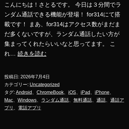
こんにちは！さとるです。 今日は３分間でラ
ンダム通話できる機能が登場！ for314にて搭
載です！ まあ、for314はアクセス数がまだま
だ多くないですが、ランダム通話したい方が
集まってくれたらいいなと思ってます。 こ
3
れ…
続きを読む
分
間
投稿日:
2026年7月4日
ラ
カテゴリー:
Uncategorized
ン
タグ:
Android
、
ChromeBook
、
iOS
、
iPad
、
iPhone
、
Mac
、
Windows
、
ランダム通話
、
無料通話
、
通話
、
通話ア
ダ
プリ
、
電話アプリ
ム
通