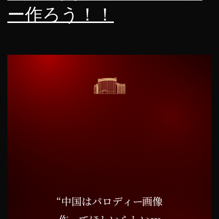
ー作ろう！！
セ
ス
し
て
わ
か
っ
た
こ
と