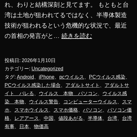
れ、わりと結構深刻と見てます。 もともと台
湾は土地が狙われてるではなく、半導体製造
技術が狙われるという危機的な状況で、最近
【コ
の首相の発言がと…
続きを読む
ラ
ム】
投稿日:
2026年1月10日
カテゴリー:
Uncategorized
台
タグ:
Android
、
iPhone
、
pcウイルス
、
PCウイルス感染
、
PCウイルス感染した場合
、
アダルトサイト
、
アダルトサ
湾
イト バレる
、
ウイルス 本物 パソコン
、
ウイルス感
有
染 本物
、
ウイルス警告
、
コンピューターウイルス
、
スマ
事
ホ
、
スマホウイルス
、
スマホ価格
、
パソコン
、
パソコン価
で
格
、
レアアース
、
中国
、
値段あがる
、
半導体
、
台湾
、
台湾
有事
、
日本
、
物価高
ス