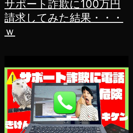
サポート詐欺に100万円
向
請求してみた結果・・・
け
に
ｗ
開
発
し
ま
し
た。