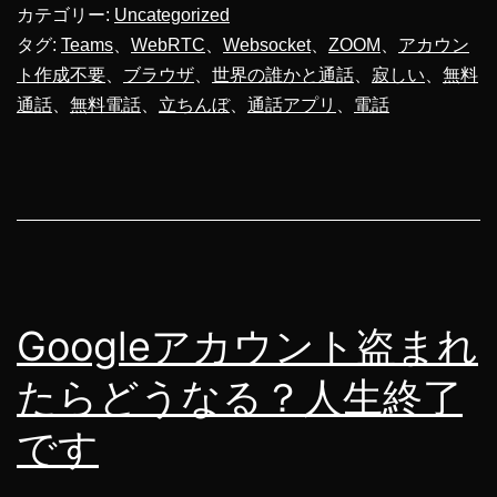
話
カテゴリー:
Uncategorized
ア
タグ:
Teams
、
WebRTC
、
Websocket
、
ZOOM
、
アカウン
ト作成不要
、
ブラウザ
、
世界の誰かと通話
、
寂しい
、
無料
プ
通話
、
無料電話
、
立ちんぼ
、
通話アプリ
、
電話
リ
開
発
し
ま
し
Googleアカウント盗まれ
た
たらどうなる？人生終了
です