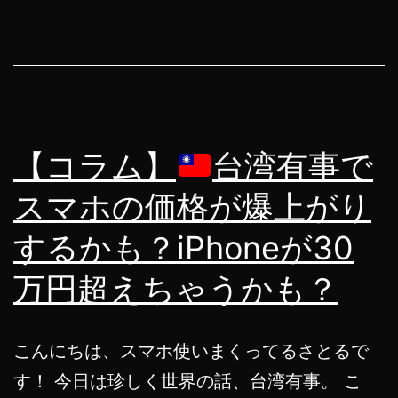
ら
ど
う
な
る？
【コラム】
台湾有事で
人
生
スマホの価格が爆上がり
終
するかも？iPhoneが30
了
万円超えちゃうかも？
で
す
こんにちは、スマホ使いまくってるさとるで
す！ 今日は珍しく世界の話、台湾有事。 こ