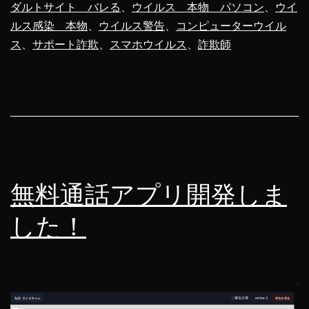
ダルトサイト バレる
、
ウイルス 本物 パソコン
、
ウイ
に
ルス感染 本物
、
ウイルス警告
、
コンピューターウイル
100
ス
、
サポート詐欺
、
スマホウイルス
、
詐欺師
万
円
請
求
し
て
無料通話アプリ開発しま
み
した！
た
結
果・・・
ｗ