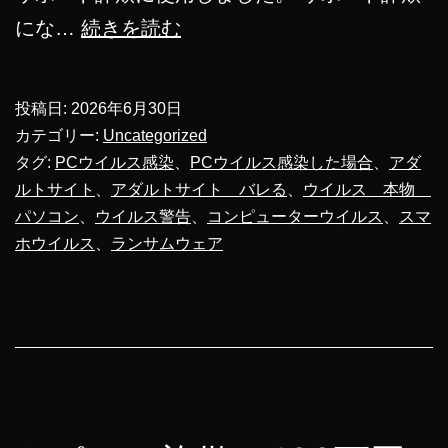
ラ
にな…
続きを読む
ン
サ
投稿日:
2026年6月30日
ム
カテゴリー:
Uncategorized
ウ
タグ:
PCウイルス感染
、
PCウイルス感染した場合
、
アダ
ルトサイト
、
アダルトサイト バレる
、
ウイルス 本物
ェ
パソコン
、
ウイルス警告
、
コンピューターウイルス
、
スマ
ア
ホウイルス
、
ランサムウェア
体
験
ア
プ
リ、
Windows