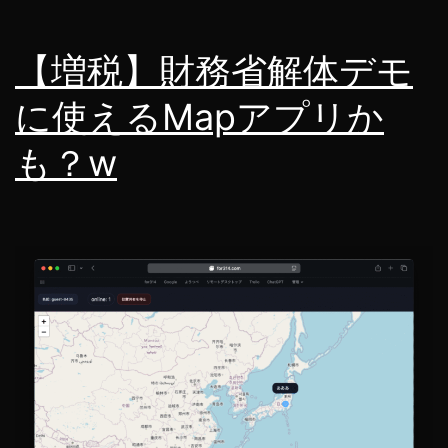
作
ろ
【増税】財務省解体デモ
う！！
に使えるMapアプリか
も？w