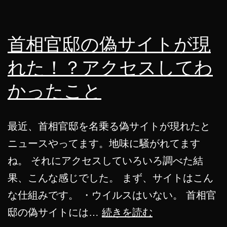
開
発
し
首相官邸の偽サイトが現
ま
れた！？アクセスしてわ
し
かったこと
た！
最近、首相官邸を名乗る偽サイトが現れたと
ニュースやってます。地味に騒がれてます
ね。 それにアクセスしていろいろ調べた結
果、こんな感じでした。 まず、サイトはこん
な仕組みです。 ・ウイルスはいない。 首相官
首
邸の偽サイトには…
続きを読む