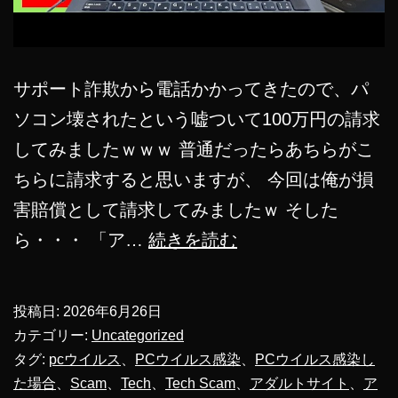
サポート詐欺から電話かかってきたので、パ
ソコン壊されたという嘘ついて100万円の請求
してみましたｗｗｗ 普通だったらあちらがこ
ちらに請求すると思いますが、 今回は俺が損
害賠償として請求してみましたｗ そした
サ
ら・・・ 「ア…
続きを読む
ポ
ー
投稿日:
2026年6月26日
ト
カテゴリー:
Uncategorized
詐
タグ:
pcウイルス
、
PCウイルス感染
、
PCウイルス感染し
た場合
、
Scam
、
Tech
、
Tech Scam
、
アダルトサイト
、
ア
欺