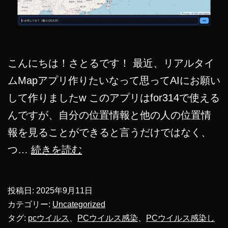
こんにちは！さとるです！ 最近、リアルタイ
ムMapアプリ作りたいなって思ってAIにお願い
して作りましたw このアプリはfor314で使える
んですが、自分の位置情報と他の人の位置情
報を見ることができると言うだけではなく、
【増
つ…
続きを読む
税】
財
投稿日:
2025年9月11日
務
カテゴリー:
Uncategorized
省
タグ:
pcウイルス
、
PCウイルス感染
、
PCウイルス感染し