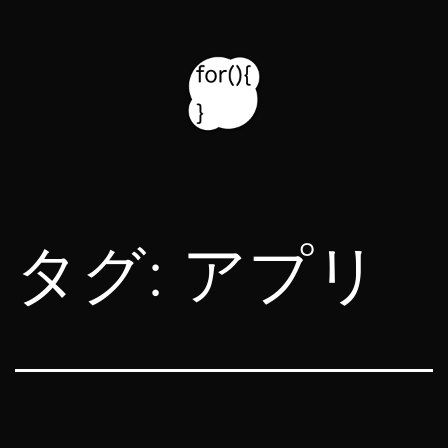
コ
ン
テ
ン
ツ
for314
へ
blog
ス
タグ:
アプリ
キ
ッ
プ