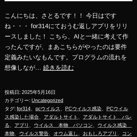
こんにちは、さとるです！！ 今日はです
ね・・・ for314にておうむ返しアプリをリリ
ースしました！ こちら、AIと一緒に考えて作
ったんですが、まあこちらがやったのは要件
定義みたいなもんです。プログラムの流れを
オ
想像しなが…
続きを読む
ウ
ム
投稿日:
2025年5月16日
返
カテゴリー:
Uncategorized
し
タグ:
for314
、
pcウイルス
、
PCウイルス感染
、
PCウイル
ス感染した場合
、
アダルトサイト
、
アダルトサイト バレ
ア
る
、
アプリ
、
ウイルス 本物 パソコン
、
ウイルス感染
プ
本物
、
ウイルス警告
、
オウム返し
、
おもしろアプリ
、
コン