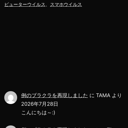
リ
ピューターウイルス
、
スマホウイルス
作
り
ま
し
た！
み
ん
な
の
例のブラクラを再現しました
に
TAMA
より
声
2026年7月28日
を
こんにちは～:)
真