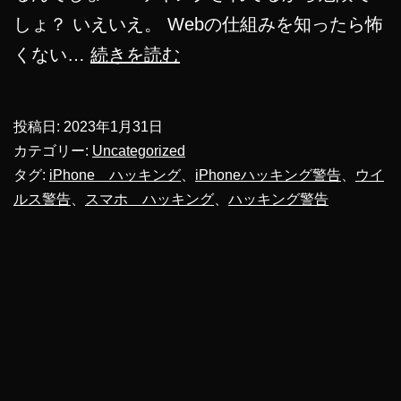
しょ？ いえいえ。 Webの仕組みを知ったら怖
ス
くない…
続きを読む
マ
ホ
投稿日:
2023年1月31日
に
カテゴリー:
Uncategorized
ハ
タグ:
iPhone ハッキング
、
iPhoneハッキング警告
、
ウイ
ルス警告
、
スマホ ハッキング
、
ハッキング警告
ッ
キ
ン
グ
警
告！？
実