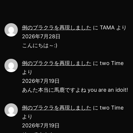
は
怖
く
例のブラクラを再現しました
に
TAMA
より
な
2026年7月28日
こんにちは～:)
い
警
例のブラクラを再現しました
に
two Time
告！
より
2026年7月19日
あんた本当に馬鹿ですよね you are an idoit!
例のブラクラを再現しました
に
two Time
より
2026年7月19日