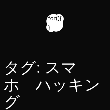
コ
ン
テ
ン
ツ
for314
へ
blog
ス
タグ:
スマ
キ
ッ
ホ ハッキン
プ
グ