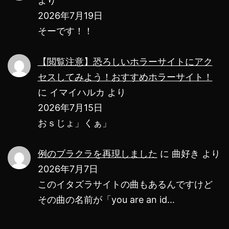
より
ー
2026年7月19日
そーです！！
ト
し
【閲覧注意】恐ろしいホラーサイトにアク
て
セスしてみよう！おすすめホラーサイト！
も
に
イマイハルカ
より
ら
2026年7月15日
い
おｓじょ」くぁ」
ま
例のブラクラを再現しました
に
曲好き
より
し
2026年7月7日
た・・・
このイタズラサイトの曲もあるんですけど
【114514】
その曲の名前が「you are an id…