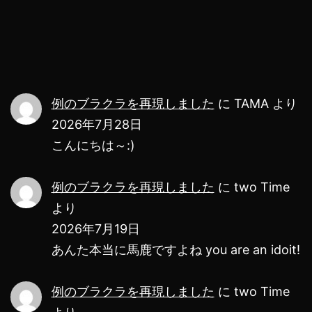
ま
っ
た
の
で
例のブラクラを再現しました
に
TAMA
より
サ
2026年7月28日
ポ
こんにちは～:)
ー
例のブラクラを再現しました
に
two Time
ト
より
詐
2026年7月19日
欺
あんた本当に馬鹿ですよね you are an idoit!
に
サ
例のブラクラを再現しました
に
two Time
ポ