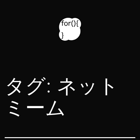
コ
ン
テ
ン
ツ
for314
へ
blog
ス
タグ:
ネット
キ
ッ
ミーム
プ