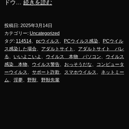
野
ドウ…
続きを読む
獣
先
投稿日:
2025年3月14日
輩
カテゴリー:
Uncategorized
ウ
タグ:
114514
、
pcウイルス
、
PCウイルス感染
、
PCウイル
ス感染した場合
、
アダルトサイト
、
アダルトサイト バレ
イ
る
、
いいよこいよ
、
ウイルス 本物 パソコン
、
ウイルス
ル
感染 本物
、
ウイルス警告
、
おっそうだな
、
コンピュータ
ス
ーウイルス
、
サポート詐欺
、
スマホウイルス
、
ネットミー
感
ム
、
淫夢
、
野獣
、
野獣先輩
染
し
て
し