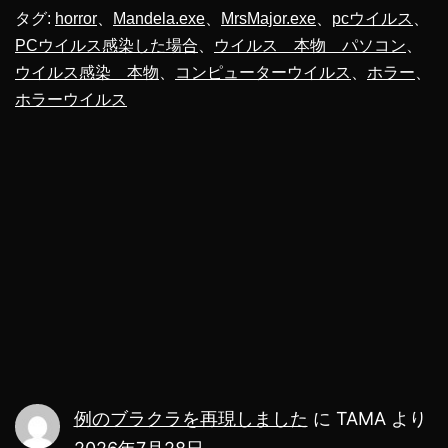
世
タグ:
horror
、
Mandela.exe
、
MrsMajor.exe
、
pcウイルス
、
PCウイルス感染した場合
、
ウイルス 本物 パソコン
、
界
ウイルス感染 本物
、
コンピューターウイルス
、
ホラー
、
最
ホラーウイルス
強
コ
ン
ピ
ュ
ー
タ
ー
ウ
例のブラクラを再現しました
に
TAMA
より
イ