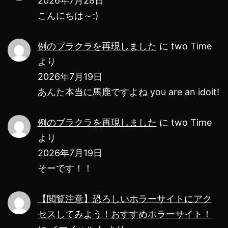
2026年7月28日
ル
こんにちは～:)
ス
が
例のブラクラを再現しました
に
two Time
ヤ
より
バ
2026年7月19日
あんた本当に馬鹿ですよね you are an idoit!
い！！
ホ
例のブラクラを再現しました
に
two Time
ラ
より
ー
2026年7月19日
す
そーです！！
ぎ
る！
【閲覧注意】恐ろしいホラーサイトにアク
セスしてみよう！おすすめホラーサイト！