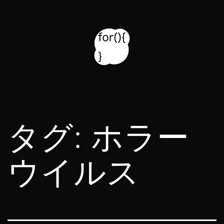
コ
ン
テ
ン
ツ
for314
へ
blog
ス
タグ:
ホラー
キ
ッ
ウイルス
プ