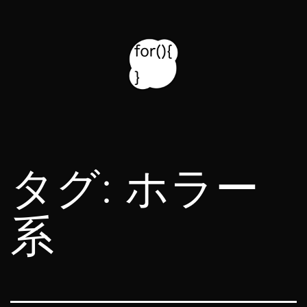
コ
ン
テ
ン
ツ
for314
へ
blog
ス
タグ:
ホラー
キ
ッ
系
プ