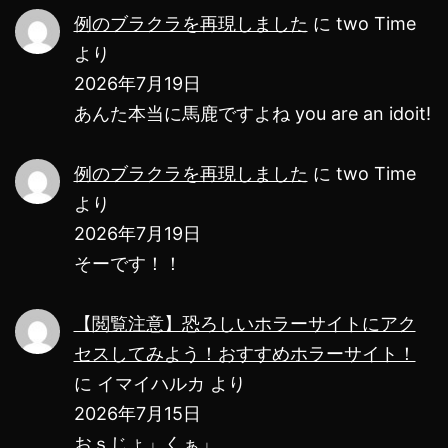
例のブラクラを再現しました
に
two Time
ス
より
し
2026年7月19日
て
あんた本当に馬鹿ですよね you are an idoit!
み
よ
例のブラクラを再現しました
に
two Time
より
う！
2026年7月19日
お
そーです！！
す
す
【閲覧注意】恐ろしいホラーサイトにアク
め
セスしてみよう！おすすめホラーサイト！
ホ
に
イマイハルカ
より
ラ
2026年7月15日
ー
おｓじょ」くぁ」