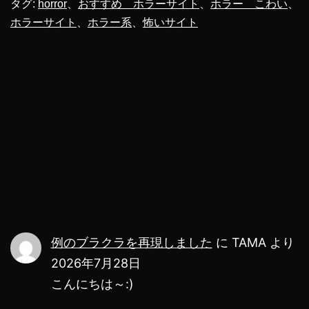
恐
タグ:
horror
、
おすすめ ホラーサイト
、
ホラー こわい
、
ホラーサイト
、
ホラー系
、
怖いサイト
ろ
し
い
ホ
ラ
ー
サ
イ
ト
に
例のブラクラを再現しました
に
TAMA
より
ア
2026年7月28日
こんにちは～:)
ク
セ