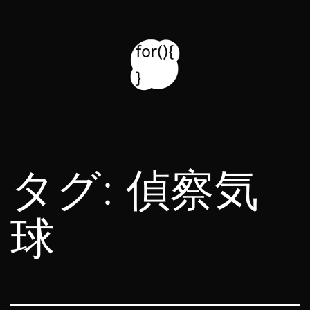
コ
ン
テ
ン
ツ
for314
へ
blog
ス
タグ:
偵察気
キ
ッ
球
プ