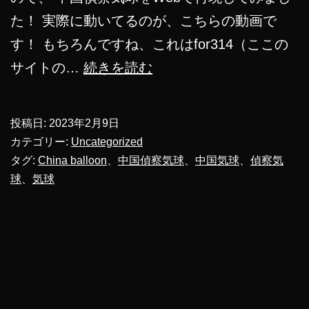
た！ 実際に動いてるのが、こちらの動画で
す！ もちろんですね、これはfor314（ここの
中
サイトの…
続きを読む
国
偵
投稿日:
2023年2月9日
察
カテゴリー:
Uncategorized
気
タグ:
China balloon
、
中国偵察気球
、
中国気球
、
偵察気
球
、
気球
球
を
再
現
し
て