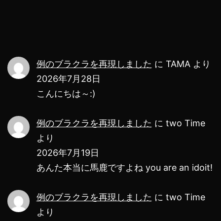
み
た！
Web
で
例のブラクラを再現しました
に
TAMA
より
ね
2026年7月28日
こんにちは～:)
www
例のブラクラを再現しました
に
two Time
より
2026年7月19日
あんた本当に馬鹿ですよね you are an idoit!
例のブラクラを再現しました
に
two Time
より