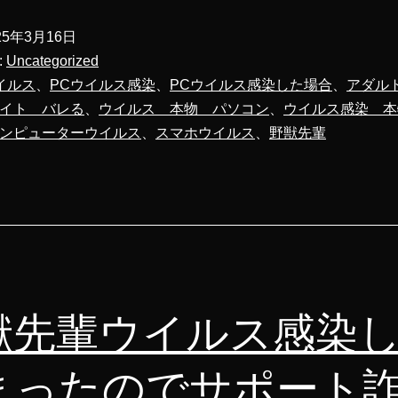
ル
25年3月16日
ス
:
Uncategorized
警
イルス
、
PCウイルス感染
、
PCウイルス感染した場合
、
アダル
イト バレる
、
ウイルス 本物 パソコン
、
ウイルス感染 本
告
ンピューターウイルス
、
スマホウイルス
、
野獣先輩
に
困
っ
た
ら
見
獣先輩ウイルス感染
て
欲
まったのでサポート
し