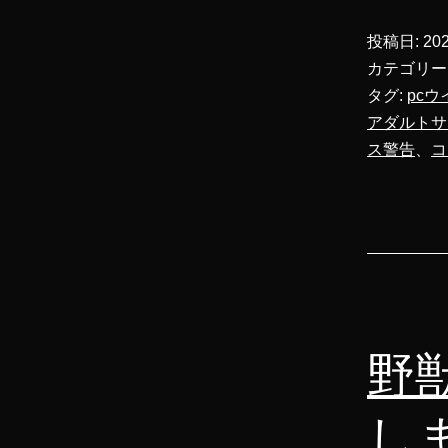
投稿日:
20
カテゴリー
タグ:
pcウ
アダルトサ
ス警告
、
コ
野
し