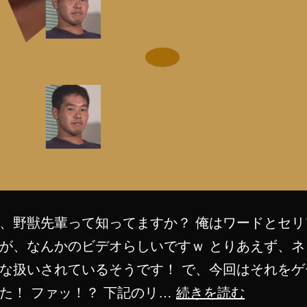
し
て
も
ら
い
ま
し
た・・・
【114514】
、野獣先輩って知ってますか？ 俺はワードとセリ
が、なんかのビデオらしいですｗ とりあえず、ネ
な扱いされているそうです！ で、今回はそれをゲ
野
た！ ファッ！？ 下記のリ…
続きを読む