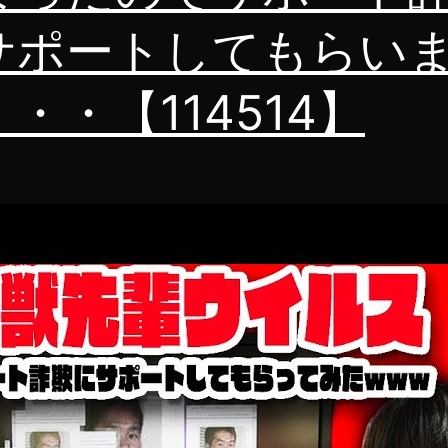
い
サポートしてもらい
動
画
・・【114514】
集