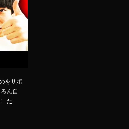
のをサポ
ちろん自
！ た