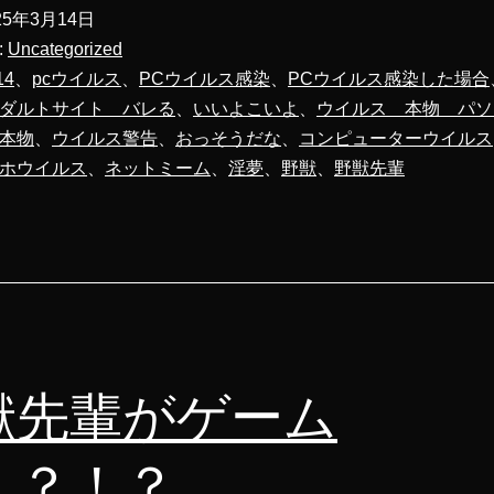
先
25年3月14日
輩
:
Uncategorized
ウ
14
、
pcウイルス
、
PCウイルス感染
、
PCウイルス感染した場合
ダルトサイト バレる
、
いいよこいよ
、
ウイルス 本物 パソ
イ
本物
、
ウイルス警告
、
おっそうだな
、
コンピューターウイルス
ル
ホウイルス
、
ネットミーム
、
淫夢
、
野獣
、
野獣先輩
ス
感
染
し
て
し
獣先輩がゲーム
ま
っ
！？！？
た