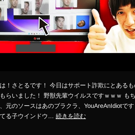
は！さとるです！ 今日はサポート詐欺にとあるも
もらいました！ 野獣先輩ウイルスですｗｗｗ も
元のソースはあのブラクラ、YouAreAnIdiotです
野
いてる子ウインドウ…
続きを読む
獣