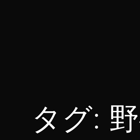
コ
ン
テ
ン
ツ
へ
ス
for314
キ
blog
ッ
プ
タグ:
野