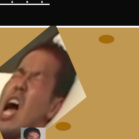
の
で
サ
ポ
ー
ト
詐
欺
に
サ
ポ
ー
ト