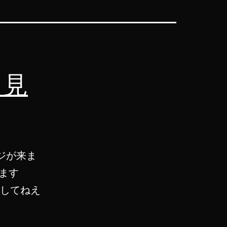
ら見
ージが来ま
ます
染してねえ