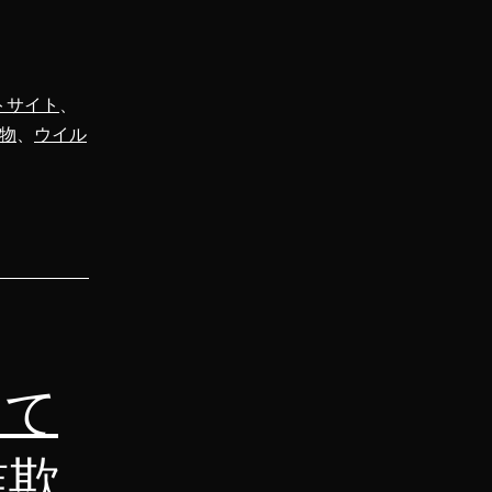
トサイト
、
物
、
ウイル
して
詐欺