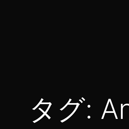
コ
ン
テ
ン
ツ
へ
ス
for314
キ
blog
ッ
プ
タグ:
A