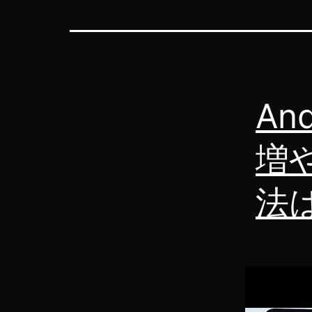
An
増
法