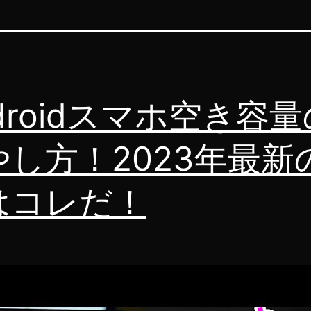
droidスマホ空き容量
やし方！2023年最新
はコレだ！