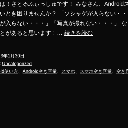
は！さとるふぃっしゅです！ みなさん、Android
いとき困りませんか？ 「ソシャゲが入らない・・
が入らない・・・」「写真が撮れない・・・」 な
Android
ことがあると思います！…
続きを読む
ス
マ
23年1月30日
ホ
:
Uncategorized
空
roid使い方
、
Android空き容量
、
スマホ
、
スマホ空き容量
、
空き
き
容
量
の
増