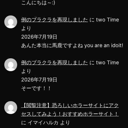
こんにちは～:)
新
の
例のブラクラを再現しました
に
two Time
方
より
法
2026年7月19日
は
あんた本当に馬鹿ですよね you are an idoit!
コ
レ
例のブラクラを再現しました
に
two Time
より
だ！
2026年7月19日
そーです！！
【閲覧注意】恐ろしいホラーサイトにアク
セスしてみよう！おすすめホラーサイト！
に
イマイハルカ
より