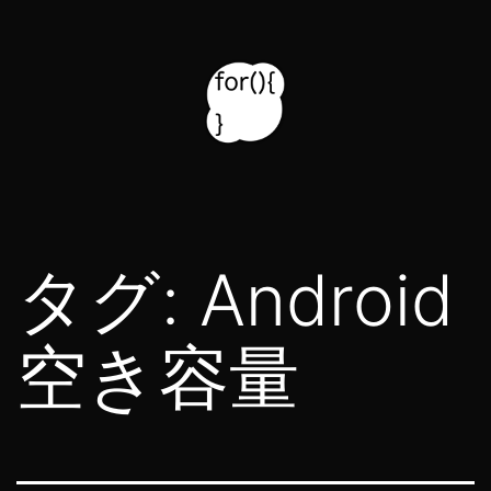
コ
ン
テ
ン
ツ
for314
へ
blog
ス
タグ:
Android
キ
ッ
空き容量
プ