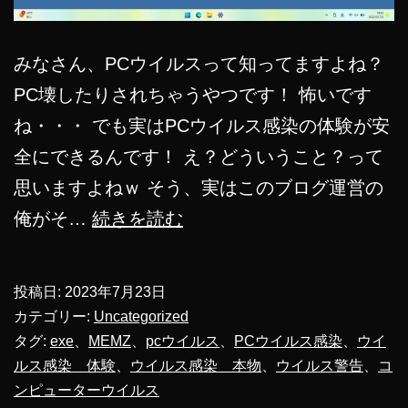
みなさん、PCウイルスって知ってますよね？
PC壊したりされちゃうやつです！ 怖いです
ね・・・ でも実はPCウイルス感染の体験が安
全にできるんです！ え？どういうこと？って
思いますよねｗ そう、実はこのブログ運営の
PC
俺がそ…
続きを読む
ウ
イ
投稿日:
2023年7月23日
ル
カテゴリー:
Uncategorized
ス
タグ:
exe
、
MEMZ
、
pcウイルス
、
PCウイルス感染
、
ウイ
ルス感染 体験
、
ウイルス感染 本物
、
ウイルス警告
、
コ
感
ンピューターウイルス
染