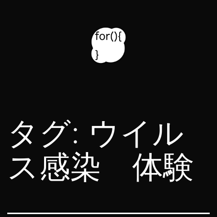
コ
ン
テ
ン
ツ
for314
へ
blog
ス
タグ:
ウイル
キ
ッ
ス感染 体験
プ