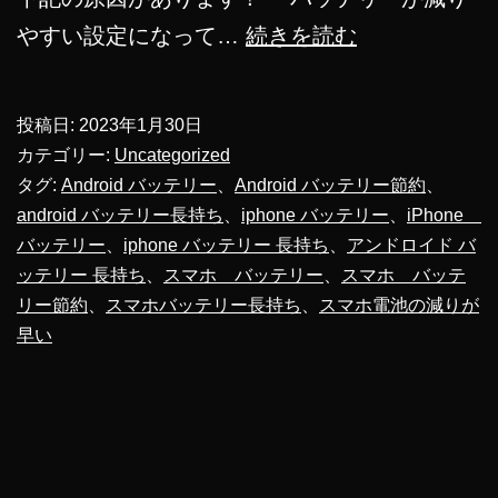
ス
やすい設定になって…
続きを読む
マ
ホ
投稿日:
2023年1月30日
の
カテゴリー:
Uncategorized
バ
タグ:
Android バッテリー
、
Android バッテリー節約
、
android バッテリー長持ち
、
iphone バッテリー
、
iPhone
ッ
バッテリー
、
iphone バッテリー 長持ち
、
アンドロイド バ
テ
ッテリー 長持ち
、
スマホ バッテリー
、
スマホ バッテ
リ
リー節約
、
スマホバッテリー長持ち
、
スマホ電池の減りが
ー
早い
長
持
ち
さ