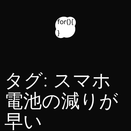
コ
ン
テ
ン
ツ
for314
へ
blog
ス
タグ:
スマホ
キ
ッ
電池の減りが
プ
早い