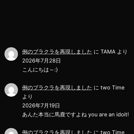
せ
る
に
は？
iPhone
例のブラクラを再現しました
に
TAMA
より
と
2026年7月28日
Android
こんにちは～:)
の
例のブラクラを再現しました
に
two Time
最
より
適
2026年7月19日
な
あんた本当に馬鹿ですよね you are an idoit!
設
定
例のブラクラを再現しました
に
two Time