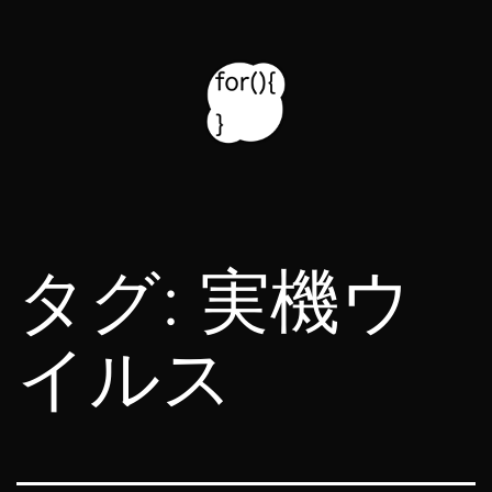
コ
ン
テ
ン
ツ
for314
へ
blog
ス
タグ:
実機ウ
キ
ッ
イルス
プ