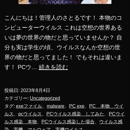
こんにちは！管理人のさとるです！ 本物のコ
ンピューターウイルス これは空想の世界ある
いは夢の世界の物だと思っていませんか？ 自
分も実は学生の頃、ウイルスなんか空想の世
界の物だと思ってました！ でもそれは違いま
【危
す！ PCウ…
続きを読む
険】
本
投稿日:
2023年8月4日
物
カテゴリー:
Uncategorized
コ
タグ:
exeファイル
、
malware
、
PC exe
、
PC 本物 ウイ
ルス
、
pcウイルス
、
PCウイルス感染 してみた
、
PCウイ
ン
ルス感染 本物
、
PCウイルス感染した場合
、
ウイルス感
ピ
染 実機
、
マルウェア
、
実機ウイルス