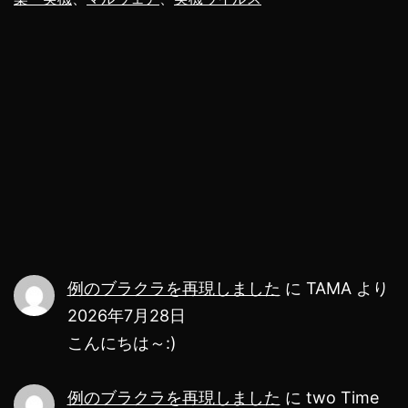
ュ
ー
タ
ー
ウ
イ
ル
ス
は
例のブラクラを再現しました
に
TAMA
より
PC
2026年7月28日
壊
こんにちは～:)
せ
る
例のブラクラを再現しました
に
two Time