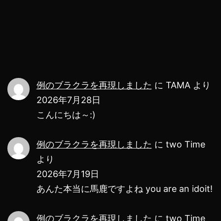
せ
る
に
は？
iPhone
例のブラクラを再現しました
に
TAMA
より
と
2026年7月28日
Android
こんにちは～:)
の
例のブラクラを再現しました
に
two Time
最
より
適
2026年7月19日
な
あんた本当に馬鹿ですよね you are an idoit!
設
定
例のブラクラを再現しました
に
two Time