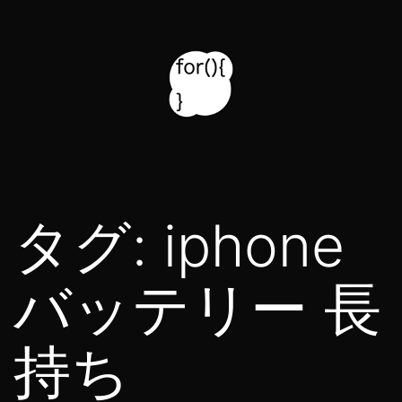
コ
ン
テ
ン
ツ
for314
へ
blog
ス
タグ:
iphone
キ
ッ
バッテリー 長
プ
持ち