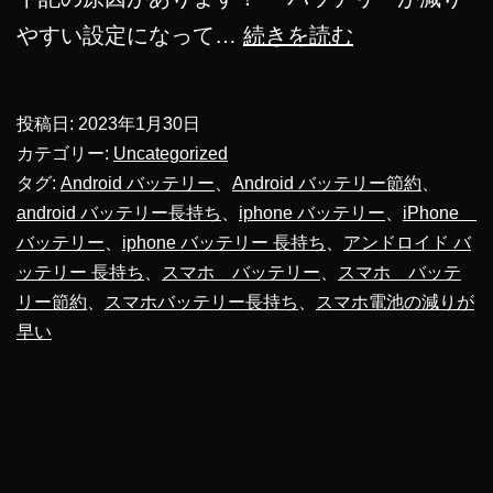
ス
やすい設定になって…
続きを読む
マ
ホ
投稿日:
2023年1月30日
の
カテゴリー:
Uncategorized
バ
タグ:
Android バッテリー
、
Android バッテリー節約
、
android バッテリー長持ち
、
iphone バッテリー
、
iPhone
ッ
バッテリー
、
iphone バッテリー 長持ち
、
アンドロイド バ
テ
ッテリー 長持ち
、
スマホ バッテリー
、
スマホ バッテ
リ
リー節約
、
スマホバッテリー長持ち
、
スマホ電池の減りが
ー
早い
長
持
ち
さ