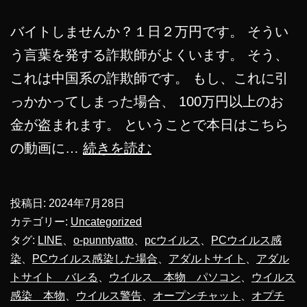
バイトしませんか？１日２万円です。 そうい
う言葉を発する詐欺師がよくいます。 そう、
これは中国系の詐欺師です。 もし、これに引
っかかってしまった場合、 100万円以上のお
金が盗まれます。 ということで本日はこちら
LINE
の動画に…
続きを読む
オ
ー
投稿日:
2024年7月28日
プ
カテゴリー:
Uncategorized
ン
タグ:
LINE
、
o-punntyatto
、
pcウイルス
、
PCウイルス感
染
、
PCウイルス感染した場合
、
アダルトサイト
、
アダル
チ
トサイト バレる
、
ウイルス 本物 パソコン
、
ウイルス
ャ
感染 本物
、
ウイルス警告
、
オープンチャット
、
オプチ