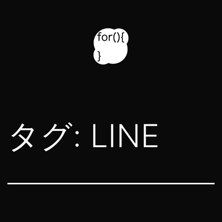
コ
ン
テ
ン
ツ
for314
へ
blog
ス
タグ:
LINE
キ
ッ
プ