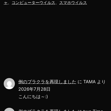
ッ
ャ
、
コンピューターウイルス
、
スマホウイルス
ト
に
現
れ
る
詐
欺
師
に
例のブラクラを再現しました
に
TAMA
より
通
2026年7月28日
話
こんにちは～:)
し
て