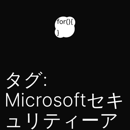
コ
ン
テ
ン
ツ
for314
へ
blog
ス
タグ:
キ
ッ
Microsoftセキ
プ
ュリティーア