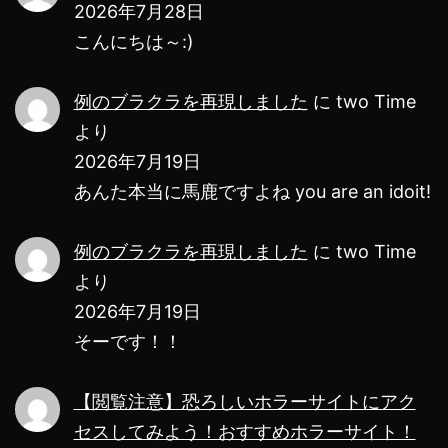
2026年7月28日
キ
こんにちは～:)
ュ
リ
例のブラクラを再現しました
に
two Time
テ
より
ィ
2026年7月19日
ー
あんた本当に馬鹿ですよね you are an idoit!
ア
例のブラクラを再現しました
に
two Time
ラ
より
ー
2026年7月19日
ム】
そーです！！
【閲覧注意】恐ろしいホラーサイトにアク
セスしてみよう！おすすめホラーサイト！