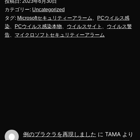
投稿日:
2023年6月30日
を
カテゴリー:
Uncategorized
電
タグ:
Microsoftセキュリティーアラーム
、
PCウイルス感
染
、
PCウイルス感染本物
、
ウイルスサイト
、
ウイルス警
話
告
、
マイクロソフトセキュリティーアラーム
で
か
ら
か
っ
て
み
た
【Microsoft
例のブラクラを再現しました
に
TAMA
より
セ