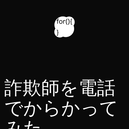
コ
ン
テ
ン
ツ
for314
へ
blog
ス
キ
詐欺師を電話
ッ
プ
でからかって
みた