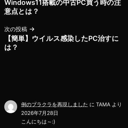
Windows11搭載の中古PC買う時の注
稿
意点とは？
ナ
次の投稿
ビ
【簡単】ウイルス感染したPC治すに
ゲ
は？
ー
シ
ョ
ン
例のブラクラを再現しました
に
TAMA
より
2026年7月28日
こんにちは～:)