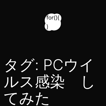
コ
ン
テ
ン
ツ
for314
へ
blog
ス
タグ:
PCウイ
キ
ッ
ルス感染 し
プ
てみた