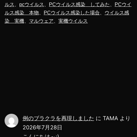
ルス
、
pcウイルス
、
PCウイルス感染 してみた
、
PCウイ
ン
ルス感染 本物
、
PCウイルス感染した場合
、
ウイルス感
ピ
染 実機
、
マルウェア
、
実機ウイルス
ュ
ー
タ
ー
ウ
イ
ル
ス
は
例のブラクラを再現しました
に
TAMA
より
PC
2026年7月28日
壊
こんにちは～:)