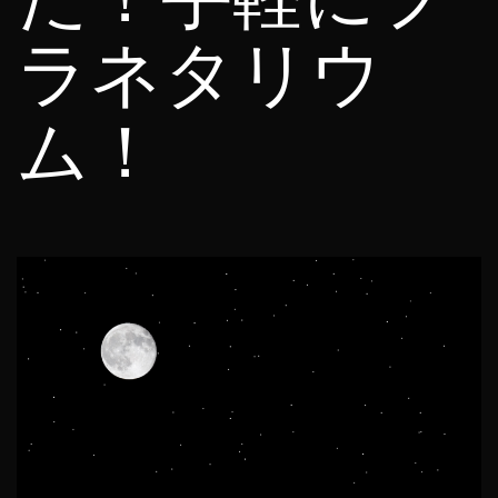
ラネタリウ
ム！