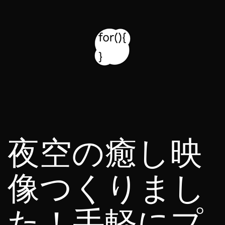
コ
ン
テ
ン
ツ
for314
へ
blog
ス
キ
夜空の癒し映
ッ
プ
像つくりまし
た！手軽にプ