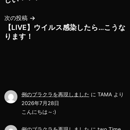
ナ
次の投稿
ビ
【LIVE】ウイルス感染したら…こうな
ゲ
ります！
ー
シ
ョ
ン
例のブラクラを再現しました
に
TAMA
より
2026年7月28日
こんにちは～:)
例のブラクラを再現しました
に
two Time