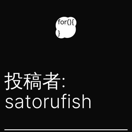
コ
ン
テ
ン
ツ
for314
へ
blog
ス
投稿者:
キ
ッ
satorufish
プ