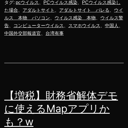
部
タグ:
pcウイルス
、
PCウイルス感染
、
PCウイルス感染し
た場合
、
アダルトサイト
、
アダルトサイト バレる
、
ウイ
報
ルス 本物 パソコン
、
ウイルス感染 本物
、
ウイルス警
道
告
、
コンピューターウイルス
、
スマホウイルス
、
中国人
、
官
中国外交部報道官
、
台湾有事
ポ
ス
タ
ー
作
ろ
【増税】財務省解体デモ
う！！
に使えるMapアプリか
も？w