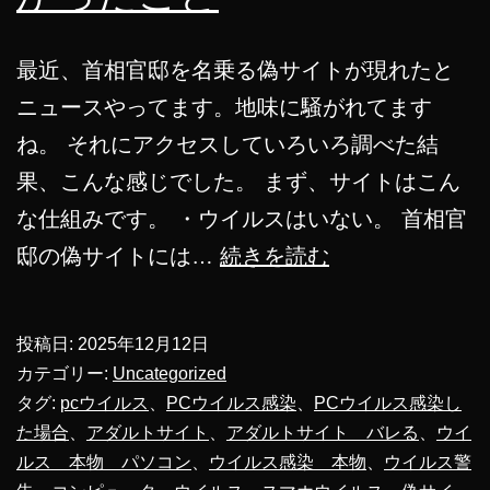
最近、首相官邸を名乗る偽サイトが現れたと
ニュースやってます。地味に騒がれてます
ね。 それにアクセスしていろいろ調べた結
果、こんな感じでした。 まず、サイトはこん
な仕組みです。 ・ウイルスはいない。 首相官
首
邸の偽サイトには…
続きを読む
相
官
投稿日:
2025年12月12日
邸
カテゴリー:
Uncategorized
の
タグ:
pcウイルス
、
PCウイルス感染
、
PCウイルス感染し
た場合
、
アダルトサイト
、
アダルトサイト バレる
、
ウイ
偽
ルス 本物 パソコン
、
ウイルス感染 本物
、
ウイルス警
サ