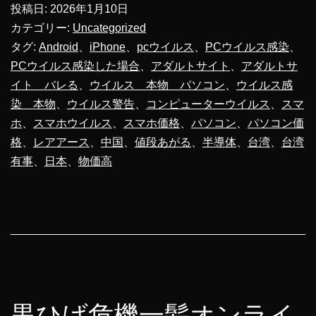
投稿日:
2026年1月10日
カテゴリー:
Uncategorized
台
タグ:
Android
、
iPhone
、
pcウイルス
、
PCウイルス感染
、
PCウイルス感染した場合
、
アダルトサイト
、
アダルトサ
湾
イト バレる
、
ウイルス 本物 パソコン
、
ウイルス感
有
染 本物
、
ウイルス警告
、
コンピューターウイルス
、
スマ
事
ホ
、
スマホウイルス
、
スマホ価格
、
パソコン
、
パソコン価
で
格
、
レアアース
、
中国
、
値段あがる
、
半導体
、
台湾
、
台湾
有事
、
日本
、
物価高
ス
マ
ホ
の
価
格
黒ひげ危機一髪オンライ
が