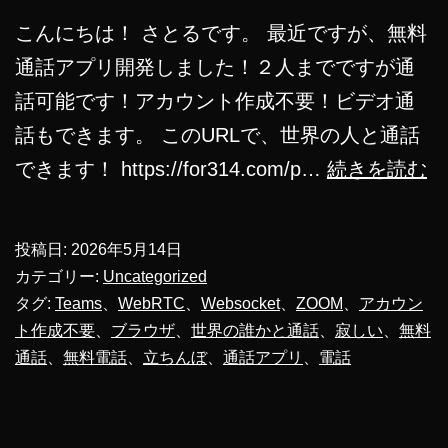
こんにちは！ さとるです。 最近ですが、無料
通話アプリ開発しました！２人までですが通
話可能です！アカウント作成不要！ビデオ通
話もできます。 このURLで、世界の人と通話
無
できます！ https://for314.com/p…
続きを読む
料
通
投稿日:
2026年5月14日
話
カテゴリー:
Uncategorized
ア
タグ:
Teams
、
WebRTC
、
Websocket
、
ZOOM
、
アカウン
ト作成不要
、
ブラウザ
、
世界の誰かと通話
、
寂しい
、
無料
プ
通話
、
無料電話
、
立ちんぼ
、
通話アプリ
、
電話
リ
開
発