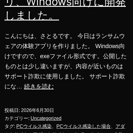
リ、Windows向けに開発
しました。
こんにちは、さとるです。 今日はランサムウ
ェアの体験アプリを作りました。 Windows向
けですので、exeファイル形式です。公開した
ものとは少し違いますが、内容が近いものは
サポート詐欺に使用しました。 サポート詐欺
ラ
にな…
続きを読む
ン
サ
投稿日:
2026年6月30日
ム
カテゴリー:
Uncategorized
ウ
タグ:
PCウイルス感染
、
PCウイルス感染した場合
、
アダ