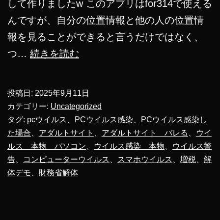
して作りましたw このアプリはfor314で使える
んですが、自分の位置情報と他の人の位置情
報を見ることができると言うだけではなく、
【増
つ…
続きを読む
税】
財
投稿日:
2025年9月11日
務
カテゴリー:
Uncategorized
省
タグ:
pcウイルス
、
PCウイルス感染
、
PCウイルス感染し
た場合
、
アダルトサイト
、
アダルトサイト バレる
、
ウイ
解
ルス 本物 パソコン
、
ウイルス感染 本物
、
ウイルス警
体
告
、
コンピューターウイルス
、
スマホウイルス
、
増税
、
解
デ
体デモ
、
財務省解体
モ
に
使