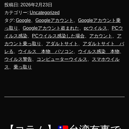
カ
投稿日:
2026年2月23日
ウ
カテゴリー:
Uncategorized
ン
タグ:
Google
、
Googleアカウント
、
Googleアカウント乗
っ取り
、
Googleアカウント盗まれた
、
pcウイルス
、
PCウ
ト
イルス感染
、
PCウイルス感染した場合
、
アカウント
、
ア
盗
カウント乗っ取り
、
アダルトサイト
、
アダルトサイト バ
ま
レる
、
ウイルス 本物 パソコン
、
ウイルス感染 本物
、
れ
ウイルス警告
、
コンピューターウイルス
、
スマホウイル
ス
、
乗っ取り
た
ら
ど
う
な
る？
人