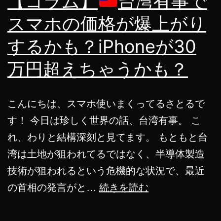
【コラム】
台湾有事で
生
スマホの価格が爆上がり
終
するかも？iPhoneが30
了
万円超えちゃうかも？
で
す
こんにちは、スマホ使いまくってるさとるで
す！ 今日は珍しく世界の話、台湾有事。 こ
れ、わりと結構深刻と見てます。 もともと台
湾は土地が狙われてるではなく、半導体製造
技術が狙われるという危機的な状況で、最近
【コ
の首相の発言がと…
続きを読む
ラ
ム】