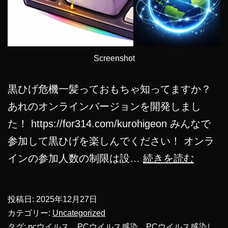
超
え
ち
Screenshot
ゃ
う
黒ひげ危機一髪っておもちゃ知ってますか？
か
あれのオンラインバージョンを開発しまし
も？
た！ https://for314.com/kurohigeon みんなで
参加して黒ひげを楽しんでください！ オンラ
黒
インの参加人数の制限は設…
続きを読む
ひ
げ
投稿日:
2025年12月27日
危
カテゴリー:
Uncategorized
機
タグ:
pcウイルス
、
PCウイルス感染
、
PCウイルス感染し