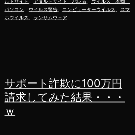
ルトサイト
、
アダルトサイト バレる
、
ウイルス 本物
ェ
パソコン
、
ウイルス警告
、
コンピューターウイルス
、
スマ
ア
ホウイルス
、
ランサムウェア
体
験
ア
プ
リ、
Windows
サポート詐欺に100万円
向
請求してみた結果・・・
け
に
ｗ
開
発