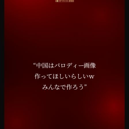
か
っ
た
こ
と