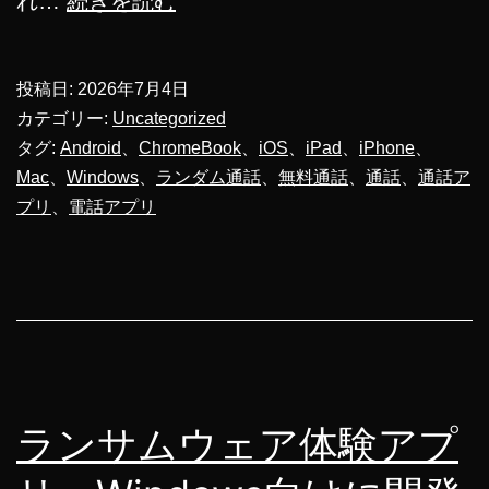
れ…
続きを読む
分
間
投稿日:
2026年7月4日
ラ
カテゴリー:
Uncategorized
ン
タグ:
Android
、
ChromeBook
、
iOS
、
iPad
、
iPhone
、
Mac
、
Windows
、
ランダム通話
、
無料通話
、
通話
、
通話ア
ダ
プリ
、
電話アプリ
ム
通
話
の
登
場！
ランサムウェア体験アプ