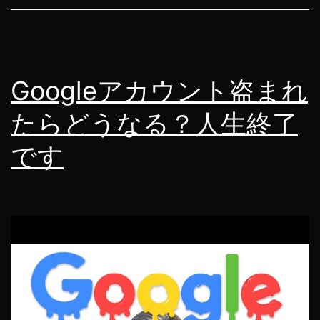
し
ま
し
Googleアカウント盗まれ
た
たらどうなる？人生終了
です