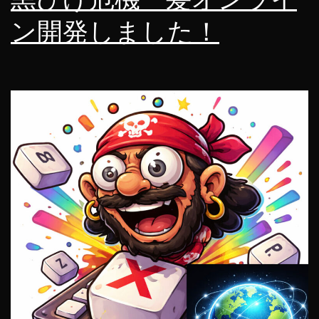
爆
ン開発しました！
上
が
り
す
る
か
も？
iPhone
が
30
万
円