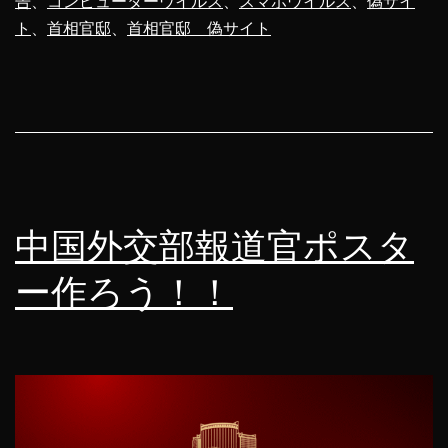
告
、
コンピューターウイルス
、
スマホウイルス
、
偽サイ
イ
ト
、
首相官邸
、
首相官邸 偽サイト
ト
が
現
れ
た！？
ア
中国外交部報道官ポスタ
ク
ー作ろう！！
セ
ス
し
て
わ