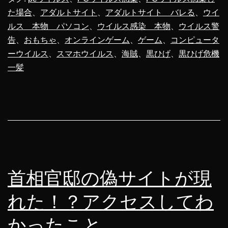
た場合
、
アダルトサイト
、
アダルトサイト バレる
、
ウイ
一
ルス 本物 パソコン
、
ウイルス感染 本物
、
ウイルス警
髪
告
、
おもちゃ
、
オンラインゲーム
、
ゲーム
、
コンピュータ
オ
ーウイルス
、
スマホウイルス
、
海賊
、
黒ひげ
、
黒ひげ危機
ン
一髪
ラ
イ
ン
開
発
し
首相官邸の偽サイトが現
ま
れた！？アクセスしてわ
し
かったこと
た！