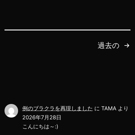
え
る
Map
ア
投
過去の
プ
稿
リ
の
か
も？
ペ
w
ー
例のブラクラを再現しました
に
TAMA
より
ジ
2026年7月28日
送
こんにちは～:)