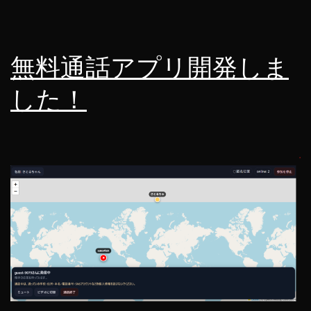
求
し
て
無料通話アプリ開発しま
み
した！
た
結
果・・・
ｗ