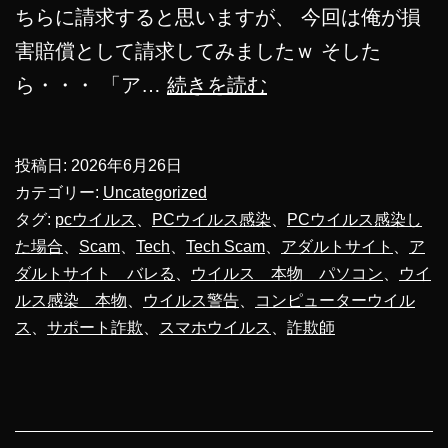
ちらに請求すると思いますが、 今回は俺が損
害賠償として請求してみましたｗ そした
サ
ら・・・ 「ア…
続きを読む
ポ
ー
投稿日:
2026年6月26日
ト
カテゴリー:
Uncategorized
詐
タグ:
pcウイルス
、
PCウイルス感染
、
PCウイルス感染し
た場合
、
Scam
、
Tech
、
Tech Scam
、
アダルトサイト
、
ア
欺
ダルトサイト バレる
、
ウイルス 本物 パソコン
、
ウイ
に
ルス感染 本物
、
ウイルス警告
、
コンピューターウイル
100
ス
、
サポート詐欺
、
スマホウイルス
、
詐欺師
万
円
請