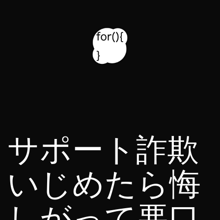
コ
ン
テ
ン
ツ
for314
へ
blog
ス
キ
サポート詐欺
ッ
プ
いじめたら悔
しがって悪口