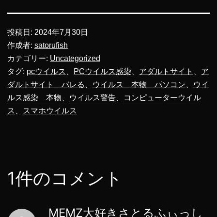
投稿日:
2024年7月30日
作成者:
satorufish
カテゴリー:
Uncategorized
タグ:
pcウイルス
、
PCウイルス感染
、
アダルトサイト
、
ア
ダルトサイト バレる
、
ウイルス 本物 パソコン
、
ウイ
ルス感染 本物
、
ウイルス警告
、
コンピューターウイル
ス
、
スマホウイルス
1件のコメント
MEMZ大好きさとるふぃっし