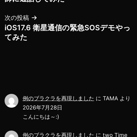
ナ
次の投稿
ビ
iOS17.6 衛星通信の緊急SOSデモやっ
ゲ
てみた
ー
シ
ョ
ン
例のブラクラを再現しました
に
TAMA
より
2026年7月28日
こんにちは～:)
例のブラクラを再現しました
に
two Time