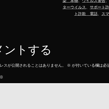
染 本物
、
ウイルス警告
ターウイルス
、
サポート
ト詐欺 電話
、
ス
メントする
レスが公開されることはありません。
※
が付いている欄は必
※