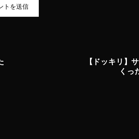
た
【ドッキリ】サ
くっ