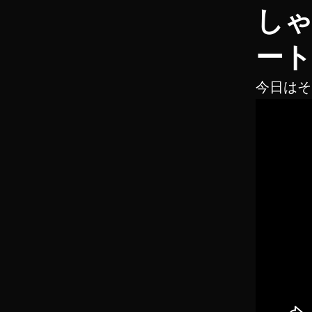
し
ート
今日はそ