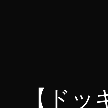
コ
ン
テ
ン
ツ
へ
ス
for314
キ
blog
ッ
プ
【ドッ