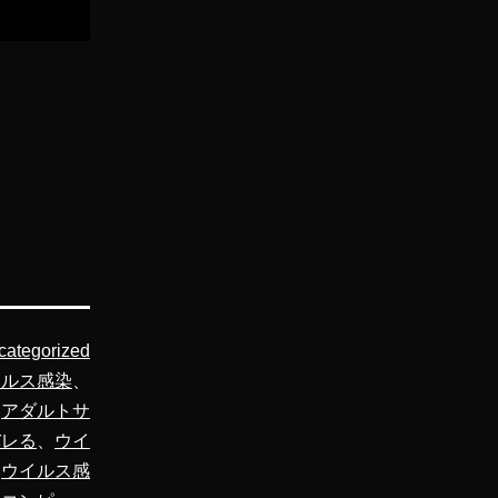
categorized
イルス感染
、
、
アダルトサ
バレる
、
ウイ
、
ウイルス感