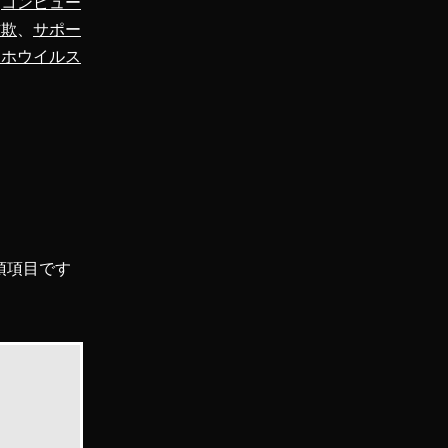
、
コンピュー
詐欺
、
サポー
マホウイルス
須項目です