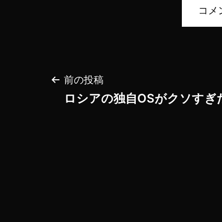
投
前の投稿
ロシアの独自OSがクソすぎ
稿
ナ
ビ
ゲ