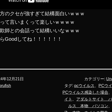
方のクセが強すぎて結構面白いｗｗｗ
って言いまくって楽しいｗｗｗｗ
欺師との会話って結構いいなｗｗｗ
らGoodしてね！！！！！！
24年12月21日
カテゴリー:
Un
orufish
タグ:
pcウイルス
、
PCウ
PCウイルス感染した場合
イト
、
アダルトサイト 
ルス 本物 パソコン