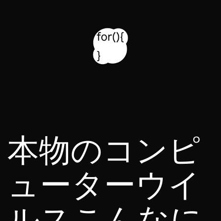
コ
ン
テ
ン
ツ
for314
へ
blog
ス
キ
本物のコンピ
ッ
プ
ューターウイ
ルスこんなに