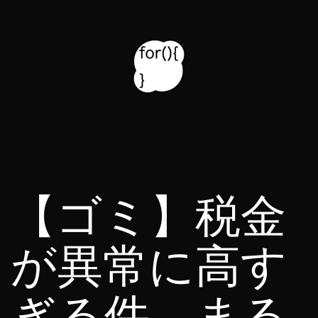
コ
ン
テ
ン
ツ
for314
へ
blog
ス
キ
【ゴミ】税金
ッ
プ
が異常に高す
ぎる件、まる