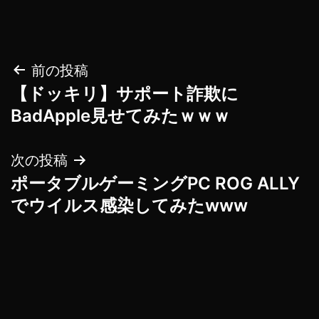
投
前の投稿
【ドッキリ】サポート詐欺に
稿
BadApple見せてみたｗｗｗ
ナ
次の投稿
ビ
ポータブルゲーミングPC ROG ALLY
ゲ
でウイルス感染してみたwww
ー
シ
ョ