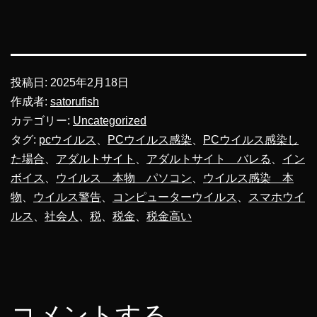
投稿日:
2025年2月18日
作成者:
satorufish
カテゴリー:
Uncategorized
タグ:
pcウイルス
、
PCウイルス感染
、
PCウイルス感染し
た場合
、
アダルトサイト
、
アダルトサイト バレる
、
イン
ボイス
、
ウイルス 本物 パソコン
、
ウイルス感染 本
物
、
ウイルス警告
、
コンピューターウイルス
、
スマホウイ
ルス
、
社会人
、
税
、
税金
、
税金高い
コメントする