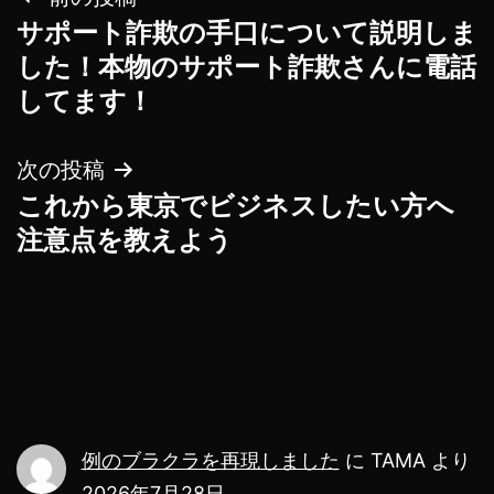
投
サポート詐欺の手口について説明しま
稿
した！本物のサポート詐欺さんに電話
ナ
してます！
ビ
次の投稿
ゲ
これから東京でビジネスしたい方へ
注意点を教えよう
ー
シ
ョ
ン
例のブラクラを再現しました
に
TAMA
より
2026年7月28日