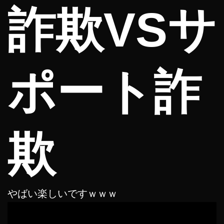
詐欺VSサ
ポート詐
欺
やばい楽しいですｗｗｗ