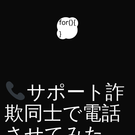
コ
ン
テ
ン
ツ
for314
へ
blog
ス
キ
サポート詐
ッ
プ
欺同士で電話
させてみた