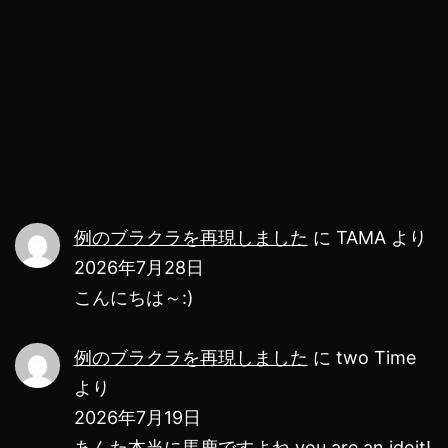
発
し
ま
し
た
例のブラクラを再現しました
に
TAMA
より
2026年7月28日
こんにちは～:)
例のブラクラを再現しました
に
two Time
より
2026年7月19日
あんた本当に馬鹿ですよね you are an idoit!