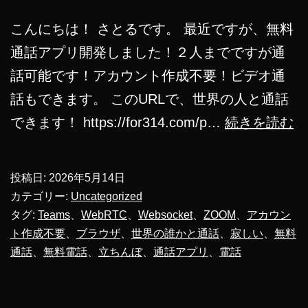
こんにちは！ さとるです。 最近ですが、無料
通話アプリ開発しました！２人までですが通
話可能です！アカウント作成不要！ビデオ通
話もできます。 このURLで、世界の人と通話
無
できます！ https://for314.com/p…
続きを読む
料
通
投稿日:
2026年5月14日
話
カテゴリー:
Uncategorized
ア
タグ:
Teams
、
WebRTC
、
Websocket
、
ZOOM
、
アカウン
ト作成不要
、
ブラウザ
、
世界の誰かと通話
、
寂しい
、
無料
プ
通話
、
無料電話
、
立ちんぼ
、
通話アプリ
、
電話
リ
開