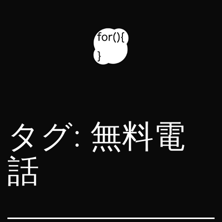
コ
ン
テ
ン
ツ
for314
へ
blog
ス
タグ:
無料電
キ
ッ
話
プ