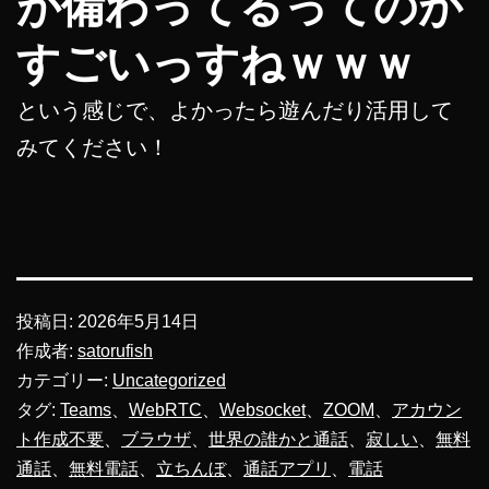
が備わってるってのが
すごいっすねｗｗｗ
という感じで、よかったら遊んだり活用して
みてください！
投稿日:
2026年5月14日
作成者:
satorufish
カテゴリー:
Uncategorized
タグ:
Teams
、
WebRTC
、
Websocket
、
ZOOM
、
アカウン
ト作成不要
、
ブラウザ
、
世界の誰かと通話
、
寂しい
、
無料
通話
、
無料電話
、
立ちんぼ
、
通話アプリ
、
電話