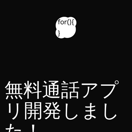
コ
ン
テ
ン
ツ
for314
へ
blog
ス
キ
無料通話アプ
ッ
プ
リ開発しまし
た！