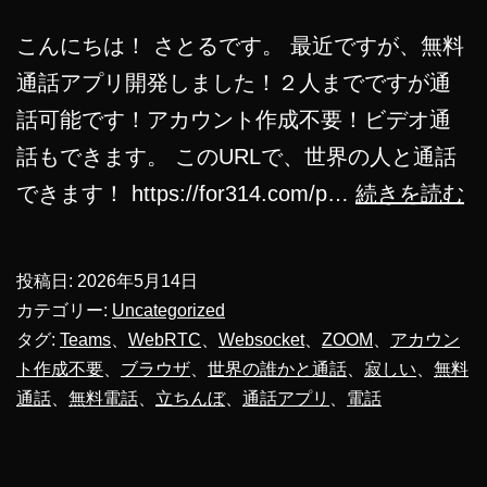
こんにちは！ さとるです。 最近ですが、無料
通話アプリ開発しました！２人までですが通
話可能です！アカウント作成不要！ビデオ通
話もできます。 このURLで、世界の人と通話
無
できます！ https://for314.com/p…
続きを読む
料
通
投稿日:
2026年5月14日
話
カテゴリー:
Uncategorized
ア
タグ:
Teams
、
WebRTC
、
Websocket
、
ZOOM
、
アカウン
ト作成不要
、
ブラウザ
、
世界の誰かと通話
、
寂しい
、
無料
プ
通話
、
無料電話
、
立ちんぼ
、
通話アプリ
、
電話
リ
開