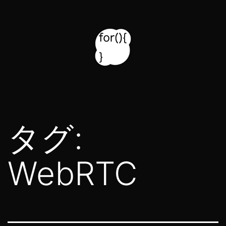
コ
ン
テ
ン
ツ
for314
へ
blog
ス
タグ:
キ
ッ
WebRTC
プ