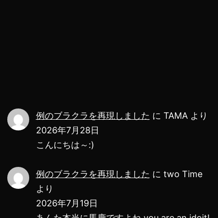
発
し
ま
し
た
例のブラクラを再現しました
に
TAMA
より
2026年7月28日
こんにちは～:)
例のブラクラを再現しました
に
two Time
より
2026年7月19日
あんた本当に馬鹿ですよね you are an idoit!