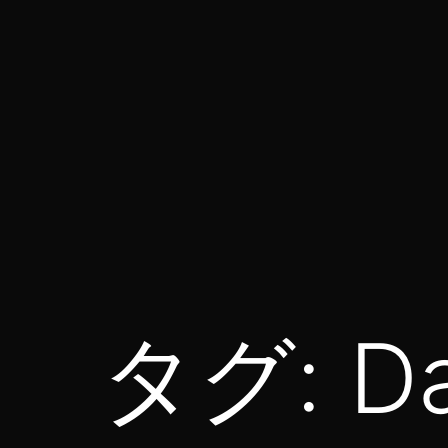
コ
ン
テ
ン
ツ
へ
ス
for314
キ
blog
ッ
プ
タグ:
D