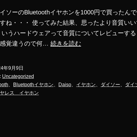
イソーのBluetoothイヤホンを1000円で買ったん
すね・・・ 使ってみた結果、思ったより音質いい
ういうハードウェアって音質についてレビューする
【ダ
て感覚違うので何…
続きを読む
イ
ソ
24年9月9日
ー】
:
Uncategorized
1000
ooth
、
Bluetoothイヤホン
、
Daiso
、
イヤホン
、
ダイソー
、
ダイ
ヤレス イヤホン
円
の
Bluetooth
イ
ヤ