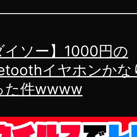
ダイソー】1000円の
uetoothイヤホンか
った件wwww