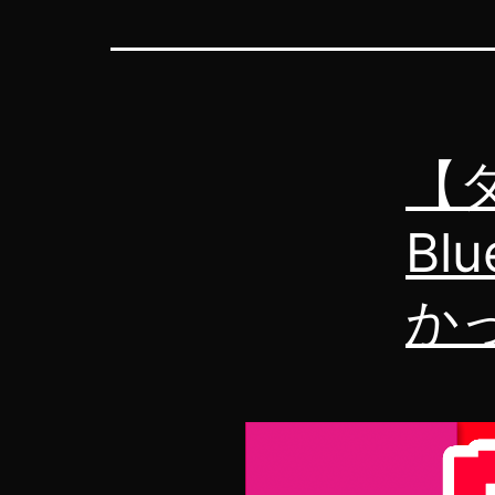
【
Bl
か